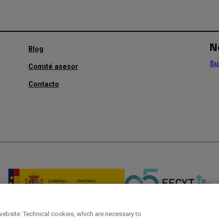
N
Menú
Blog
secundario
Su
Comité asesor
Contacto
website: Technical cookies, which are necessary to