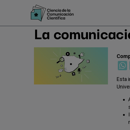
Pasar
al
contenido
La comunicació
principal
Esta 
Unive