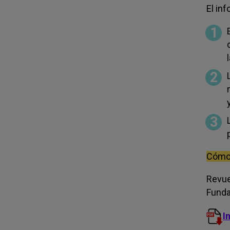
El in
Cómo 
Revuel
Funda
I