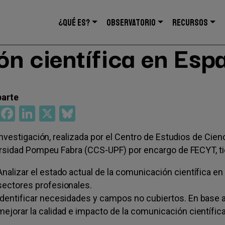
Navegación
¿QUÉ ES?
OBSERVATORIO
RECURSOS
principal
n científica en Esp
WhatsApp
Facebook
LinkedIn
X
Bluesky
investigación, realizada por el Centro de Estudios de Cie
rsidad Pompeu Fabra (CCS-UPF) por encargo de FECYT, tie
Analizar el estado actual de la comunicación científica en
sectores profesionales.
Identificar necesidades y campos no cubiertos. En base a
mejorar la calidad e impacto de la comunicación científica