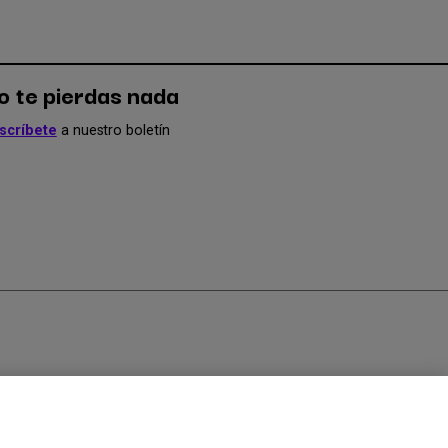
o te pierdas nada
scríbete
a nuestro boletín