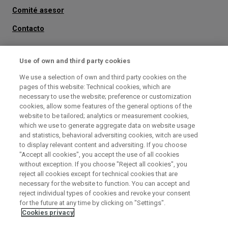
secundario
Comité asesor
Contacto
No te pierdas nada
Use of own and third party cookies
Suscríbete
a nuestro boletín
We use a selection of own and third party cookies on the
pages of this website: Technical cookies, which are
necessary to use the website; preference or customization
cookies, allow some features of the general options of the
website to be tailored; analytics or measurement cookies,
which we use to generate aggregate data on website usage
and statistics, behavioral adversiting cookies, witch are used
to display relevant content and adversiting. If you choose
"Accept all cookies", you accept the use of all cookies
without exception. If you choose "Reject all cookies", you
reject all cookies except for technical cookies that are
necessary for the website to function. You can accept and
reject individual types of cookies and revoke your consent
for the future at any time by clicking on "Settings".
Cookies privacy