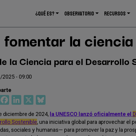
Navegación
¿QUÉ ES?
OBSERVATORIO
RECURSOS
principal
 fomentar la ciencia
e la Ciencia para el Desarrollo 
/2025 - 09:00
WhatsApp
Facebook
LinkedIn
X
Bluesky
de diciembre de 2024,
la UNESCO lanzó oficialmente el
D
rollo Sostenible
, una iniciativa global para aprovechar el
adas, sociales y humanas— para promover la paz y la pros