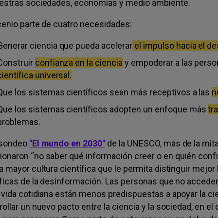
estras sociedades, economías y medio ambiente.
cenio parte de cuatro necesidades:
Generar ciencia que pueda acelerar
el impulso hacia el de
Construir
confianza en la ciencia
y empoderar a las pers
científica universal.
Que los sistemas científicos sean más receptivos a las
n
Que los sistemas científicos adopten un enfoque más
tr
problemas.
 sondeo
"El mundo en 2030"
de la UNESCO, más de la mit
onaron “no saber qué información creer o en quién confiar
a mayor cultura científica que le permita distinguir mej
íficas de la desinformación. Las personas que no acceden 
 vida cotidiana están menos predispuestas a apoyar la c
rollar un nuevo pacto entre la ciencia y la sociedad, en e