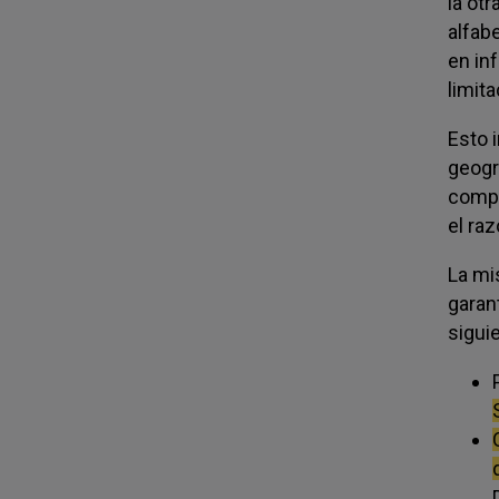
la ot
alfab
en in
limit
Esto 
geogr
compr
el raz
La mi
garan
sigui