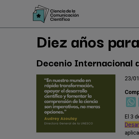
Pasar
al
contenido
principal
Diez años para
Decenio Internacional d
23/01
El 3 
Desar
aplic