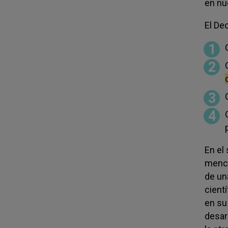
en nu
El De
En el
menci
de un
cient
en su
desar