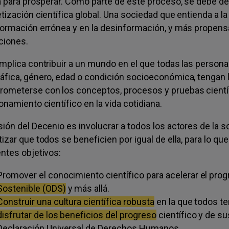
ra para prosperar. Como parte de este proceso, se debe de
etización científica global. Una sociedad que entienda a l
formación errónea y en la desinformación, y más propens
aciones.
implica contribuir a un mundo en el que todas las perso
áfica, género, edad o condición socioeconómica, tengan 
ometerse con los conceptos, procesos y pruebas científic
onamiento científico en la vida cotidiana.
sión del Decenio es involucrar a todos los actores de la s
tizar que todos se beneficien por igual de ella, para lo 
entes objetivos:
Promover el conocimiento científico para acelerar el prog
Sostenible (ODS)
y más allá.
Construir una cultura científica robusta
en la que todos t
disfrutar de los beneficios del progreso
científico y de s
Declaración Universal de Derechos Humanos.