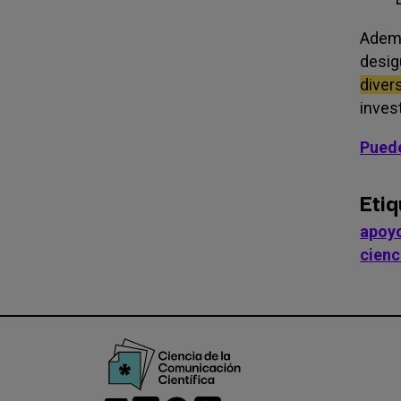
Ademá
desigu
divers
invest
Puede
Etiq
apoyo
cienc