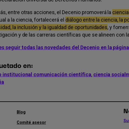
s, entre otras acciones, el Decenio promoverá la
ciencia
al a la ciencia, fortalecerá el
diálogo entre la ciencia, la p
idad, la inclusión y la igualdad de oportunidades
, y fomen
igación y de las carreras científicas que se alineen con la
s seguir todas las novedades del Decenio en la págin
uetado en:
 institucional comunicación científica
,
ciencia social
ia
N
Menú
Blog
secundario
Su
Comité asesor