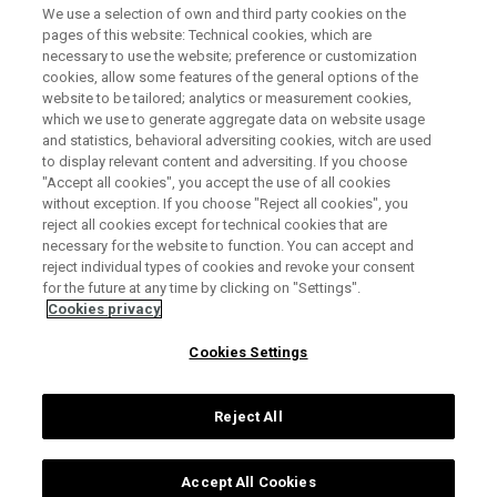
Suscríbete
a nuestro boletín
We use a selection of own and third party cookies on the
pages of this website: Technical cookies, which are
necessary to use the website; preference or customization
cookies, allow some features of the general options of the
website to be tailored; analytics or measurement cookies,
which we use to generate aggregate data on website usage
and statistics, behavioral adversiting cookies, witch are used
to display relevant content and adversiting. If you choose
"Accept all cookies", you accept the use of all cookies
without exception. If you choose "Reject all cookies", you
reject all cookies except for technical cookies that are
necessary for the website to function. You can accept and
reject individual types of cookies and revoke your consent
for the future at any time by clicking on "Settings".
Cookies privacy
Cookies Settings
Footer
Reject All
Contacto
Aviso Legal
Política de privacidad
Política de cookies
Accesibilidad
Accept All Cookies