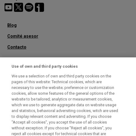
Menú
Blog
secundario
Comité asesor
Contacto
No te pierdas nada
Use of own and third party cookies
Suscríbete
a nuestro boletín
We use a selection of own and third party cookies on the
pages of this website: Technical cookies, which are
necessary to use the website; preference or customization
cookies, allow some features of the general options of the
website to be tailored; analytics or measurement cookies,
which we use to generate aggregate data on website usage
and statistics, behavioral adversiting cookies, witch are used
to display relevant content and adversiting. If you choose
"Accept all cookies", you accept the use of all cookies
without exception. If you choose "Reject all cookies", you
reject all cookies except for technical cookies that are