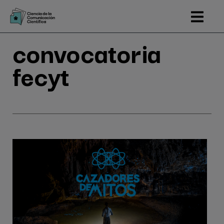
Pasar
al
contenido
convocatoria
principal
fecyt